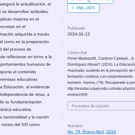
segura la actualización, el
XML-JATS
í se desarrollan actitudes,
plican mejoras en el
ncretan en el
Publicado
2024-01-13
rmación adquirida a través
cial como en la preparación
ad del proceso de
Cómo citar
de reflexionar en torno a la
Ferrer MadrazoM., Cardoso CamejoL., &
omportamientos humanos de
Domínguez AlbearY. (2024). La Educaci
Avanzada: sustento en la percepción de 
 aporta el contenido
formación continua y el comportamiento
 premisas educativas
humano.
Varona
, (79). Recuperado a par
la Educación, al evidenciar
http://revistas.ucpejv.edu.cu/index.php/rVa
 independencia de otras, a
e/view/2409
de su fundamentación
Formatos de citación
áctica educativa.
a nacionalidad y la nación
e inicios del XXI como
Número
No. 79, Enero-Abril, 2024