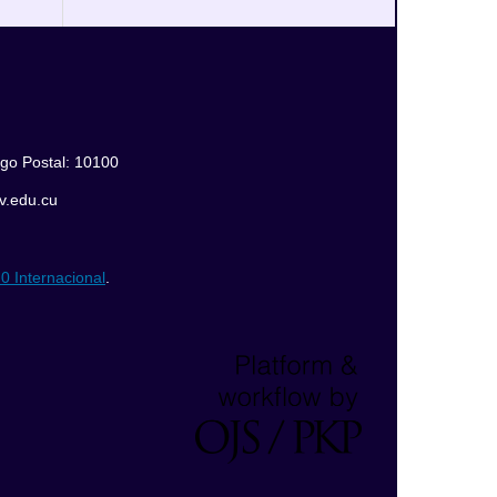
igo Postal: 10100
jv.edu.cu
0 Internacional
.