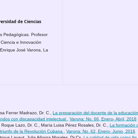
versidad de Ciencias
s Pedagógicas. Profesor
 Ciencia e Innovación
 Enrique José Varona, La
esa Ferrer Madrazo, Dr. C.,
La preparación del docente de la educació
andos con discapacidad intelectual
,
Varona: No. 66, Enero- Abril, 2018
 Roque Lazo, Dr. C., María Luisa Pérez Rosales, Dr. C.,
La formación 
 triunfo de la Revolución Cubana
,
Varona: No. 62, Enero- Junio, 2016
rous Lavaut, Julia Añorga Morales, Dr.Cs,
La calidad de vida como fin