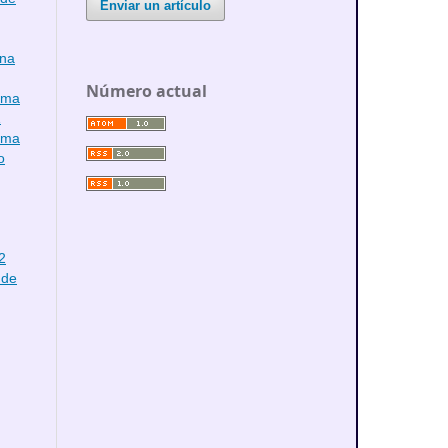
Enviar un artículo
ina
Número actual
tema
1
ioma
o
2
 de