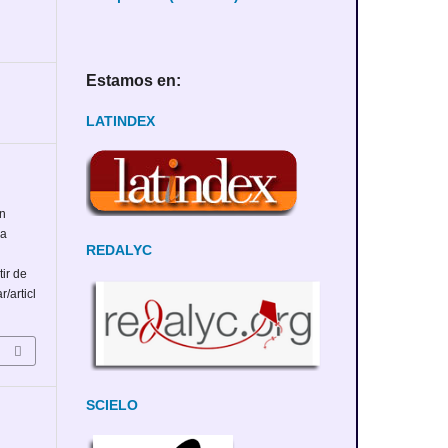
Estamos en:
LATINDEX
ón
la
REDALYC
tir de
r/articl
SCIELO