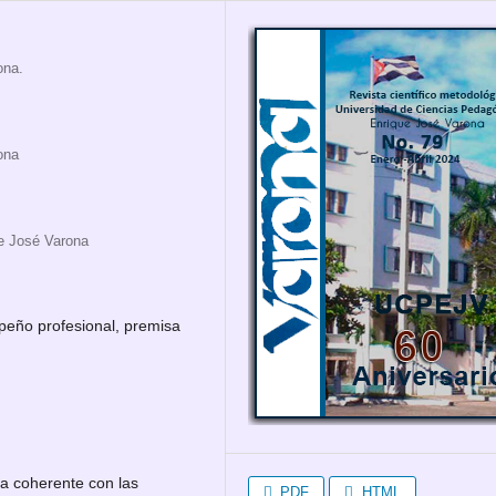
ona.
ona
ue José Varona
peño profesional, premisa
ua coherente con las
PDF
HTML