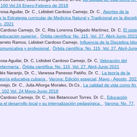
No.100 Vol.24 Enero-Febrero de 2018
osa Aguilar, Dr. C., Lidisbet Cardoso Camejo, Dr. C.,
Aportes de la
 Estrategia curricular de Medicina Natural y Tradicional en la discipl
o, 2021
t Cardoso Camejo, Dr. C, Rita Lorenna Delgado Martínez, Dr. C,
El sis
 educación superior
,
Órbita científica: No. 115, Vol. 27. Abril-Junio 202
 Barreto Ramos, Lidisbet Cardoso Camejo,
Influencia de la Disciplina Id
comunicativa y profesional
,
Órbita científica: No. 115, Vol. 27. Abril-Juni
osa Aguilar, Dr. C, Lidisbet Cardoso Camejo, Dr. C,
Valoración del
Enfermería
,
Órbita científica: No. 115, Vol. 27. Abril-Junio 2021
dés Naranjo, Dr. C., Vanessa Panesso Patiño, Dr. C.,
La teoría de la
teoría educativa cubana
,
Varona: Edición especial, Mayo - Agosto, 202
ejo, Dr. C., Julia Añorga Morales, Dr.Cs.,
La calidad de vida como fin
No. 102 Vol. 24 Mayo-Junio 2018
Cardoso Camejo, Dr. C., Isis Betancourt Torres, Dr. C.,
Educación
 el desarrollo local y su internalización pedagógica.
,
Varona: No. 77,