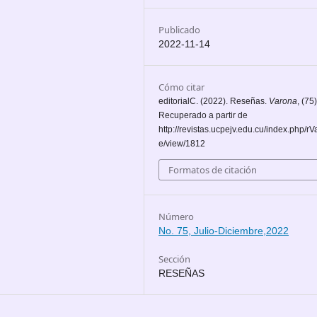
Publicado
2022-11-14
Cómo citar
editorialC. (2022). Reseñas.
Varona
, (75)
Recuperado a partir de
http://revistas.ucpejv.edu.cu/index.php/rVa
e/view/1812
Formatos de citación
Número
No. 75, Julio-Diciembre,2022
Sección
RESEÑAS