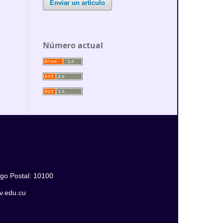
Enviar un artículo
Número actual
igo Postal: 10100
jv.edu.cu