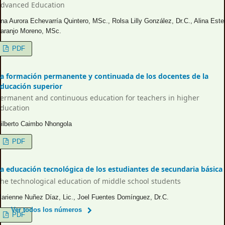
dvanced Education
na Aurora Echevarría Quintero, MSc., Rolsa Lilly González, Dr.C., Alina Este
aranjo Moreno, MSc.
PDF
a formación permanente y continuada de los docentes de la
ducación superior
ermanent and continuous education for teachers in higher
ducation
ilberto Caimbo Nhongola
PDF
a educación tecnológica de los estudiantes de secundaria básica
he technological education of middle school students
arienne Nuñez Díaz, Lic., Joel Fuentes Domínguez, Dr.C.
Ver todos los números
PDF