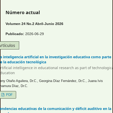
Número actual
Volumen 24 No.2 Abril-Junio 2026
Publicado:
2026-06-29
Artículos
a inteligencia artificial en la investigación educativa como parte
e la educación tecnológica
rtificial intelligence in educational research as part of technologic
ducation
eny Otaño Aguilera, Dr.C., Georgina Díaz Fernández, Dr.C., Juana Ivis
mamura Díaz, Dr.C.
PDF
endencias educativas de la comunicación y déficit auditivo en la