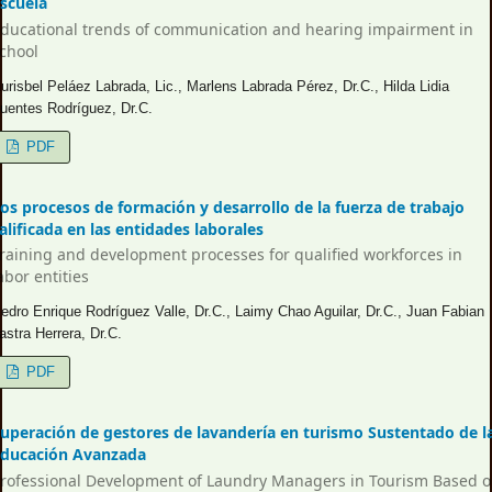
scuela
ducational trends of communication and hearing impairment in
chool
urisbel Peláez Labrada, Lic., Marlens Labrada Pérez, Dr.C., Hilda Lidia
uentes Rodríguez, Dr.C.
PDF
os procesos de formación y desarrollo de la fuerza de trabajo
alificada en las entidades laborales
raining and development processes for qualified workforces in
abor entities
edro Enrique Rodríguez Valle, Dr.C., Laimy Chao Aguilar, Dr.C., Juan Fabian
astra Herrera, Dr.C.
PDF
uperación de gestores de lavandería en turismo Sustentado de l
ducación Avanzada
rofessional Development of Laundry Managers in Tourism Based 