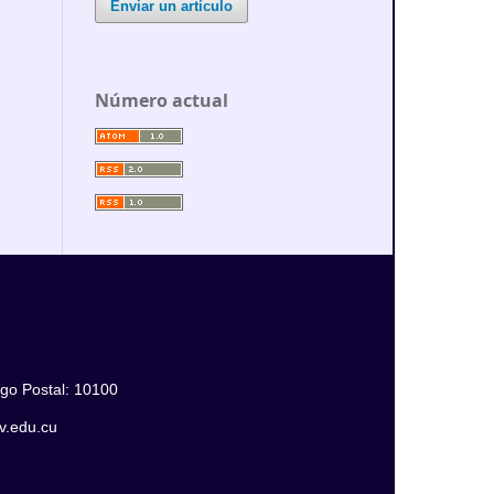
Enviar un artículo
Número actual
igo Postal: 10100
jv.edu.cu