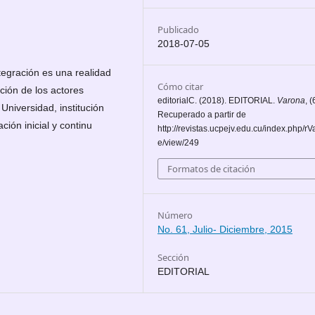
Publicado
2018-07-05
tegración es una realidad
Cómo citar
ción de los actores
editorialC. (2018). EDITORIAL.
Varona
, (
 Universidad, institución
Recuperado a partir de
ción inicial y continu
http://revistas.ucpejv.edu.cu/index.php/rVa
e/view/249
Formatos de citación
Número
No. 61, Julio- Diciembre, 2015
Sección
EDITORIAL