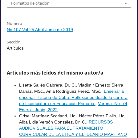
a partir de http://revistas.ucpejv.edu.cu/index.php/rOrb/article/view/882
Formatos de citación
Número
No.107 Vol.25 Abril-Junio de 2019
Sección
Artículos
Artículos más leídos del mismo autor/a
Lisette Sallés Cabrera, Dr. C., Vladimir Ernesto Sierra
Darias, MSc., Ania Rodríguez Pérez, MSc.,
Enseñar a
enseñar Historia de Cuba. Reflexiones desde la carrera
de Licenciatura en Educación Primaria
,
Varona: No. 74,
Enero - Junio, 2022
Grisel Martínez Scotland, Lic., Héctor Pérez Fiallo, Lic.,
Alba Lidia Versón González, Dr. C.,
RECURSOS