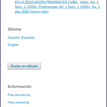
AUDIOVISUALES PARA EL TRATAMIENTO
CURRICULAR DE LA ÉTICA Y EL IDEARIO MARTIANO
EN LA EDUCACIÓN PRIMARIA EN CUBA
,
Video: Vol. 1
Núm. 1 (2026): Preferencias Vol. 1 Núm. 1 (2026): No. 1
año 2026 (enero-julio)
Idioma
Español (España)
English
Enviar un artículo
Información
Para lectores/as