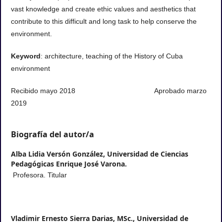
History of Cuba and achieve a better comprehension of national
identity from a proper location, while at the sometime acquire
vast knowledge and create ethic values and aesthetics that
contribute to this difficult and long task to help conserve the
environment.
Keyword
: architecture, teaching of the History of Cuba
environment
Recibido mayo 2018 Aprobado marzo
2019
Biografía del autor/a
Alba Lidia Versón González,
Universidad de Ciencias
Pedagógicas Enrique José Varona.
Profesora. Titular