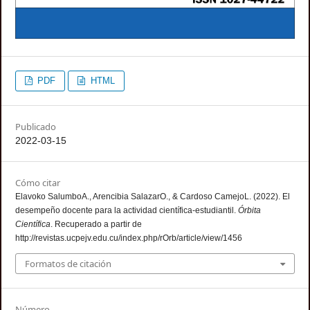
PDF
HTML
Publicado
2022-03-15
Cómo citar
Elavoko SalumboA., Arencibia SalazarO., & Cardoso CamejoL. (2022). El
desempeño docente para la actividad científica-estudiantil.
Órbita
Científica
. Recuperado a partir de
http://revistas.ucpejv.edu.cu/index.php/rOrb/article/view/1456
Formatos de citación
Número