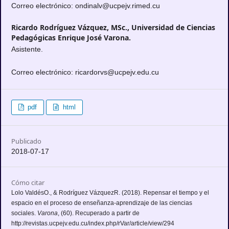
Correo electrónico: ondinalv@ucpejv.rimed.cu
Ricardo Rodríguez Vázquez, MSc.,
Universidad de Ciencias
Pedagógicas Enrique José Varona.
Asistente.
Correo electrónico: ricardorvs@ucpejv.edu.cu
pdf
html
Publicado
2018-07-17
Cómo citar
Lolo ValdésO., & Rodríguez VázquezR. (2018). Repensar el tiempo y el
espacio en el proceso de enseñanza-aprendizaje de las ciencias
sociales.
Varona
, (60). Recuperado a partir de
http://revistas.ucpejv.edu.cu/index.php/rVar/article/view/294