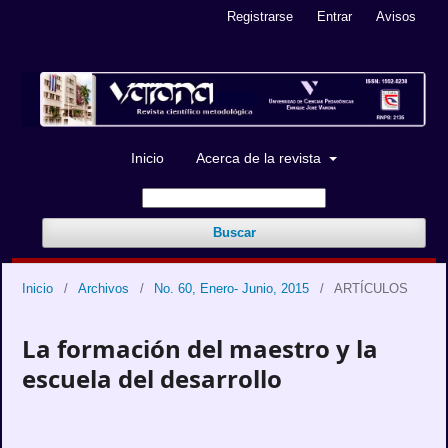
Registrarse
Entrar
Avisos
Inicio
Acerca de la revista
Buscar
Inicio
/
Archivos
/
No. 60, Enero- Junio, 2015
/
ARTÍCULOS
La formación del maestro y la
escuela del desarrollo