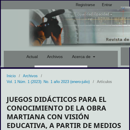
Registrarse
Entrar
Actual
Archivos
Acerca de
Inicio
/
Archivos
/
Buscar
Vol. 1 Núm. 1 (2023): No. 1 año 2023 (enero-julio)
/
Artículos
JUEGOS DIDÁCTICOS PARA EL
CONOCIMIENTO DE LA OBRA
MARTIANA CON VISIÓN
EDUCATIVA, A PARTIR DE MEDIOS