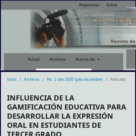
Registrarse
Entrar
Actual
Archivos
Acerca de
Inicio
/
Archivos
/
No. 2 año 2020 (julio-diciembre)
/
Artículos
Buscar
INFLUENCIA DE LA
GAMIFICACIÓN EDUCATIVA PARA
DESARROLLAR LA EXPRESIÓN
ORAL EN ESTUDIANTES DE
TERCER GRADO