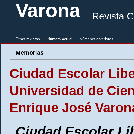
Varona
Revista C
Otras revistas
Número actual
Números anteriores
Memorias
Ciudad Escolar Libe
Universidad de Cie
Enrique José Varon
Ciudad Escolar Li