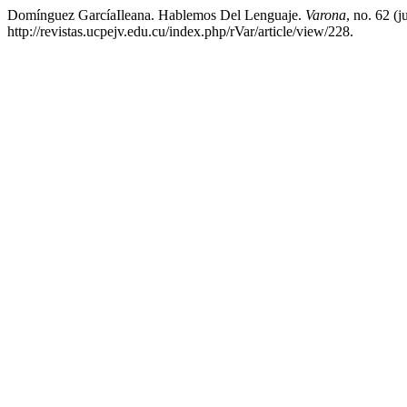
Domínguez GarcíaIleana. Hablemos Del Lenguaje.
Varona
, no. 62 (
http://revistas.ucpejv.edu.cu/index.php/rVar/article/view/228.