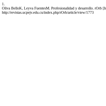
1.
Oliva BelloK, Leyva FuentesM. Profesionalidad y desarrollo. rOrb [In
http://revistas.ucpejv.edu.cu/index.php/rOrb/article/view/1773