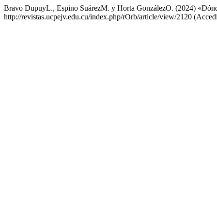
Bravo DupuyL., Espino SuárezM. y Horta GonzálezO. (2024) «Dónde
http://revistas.ucpejv.edu.cu/index.php/rOrb/article/view/2120 (Acce