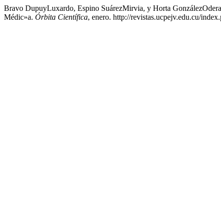
Bravo DupuyLuxardo, Espino SuárezMirvia, y Horta GonzálezOder
Médic»a.
Órbita Científica
, enero. http://revistas.ucpejv.edu.cu/inde