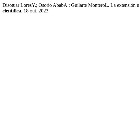
Disotuar LoresY.; Osorio AbabA.; Guilarte MonteroL. La extensión uni
científica
, 18 out. 2023.