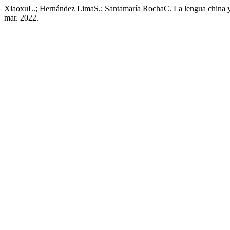
XiaoxuL.; Hernández LimaS.; Santamaría RochaC. La lengua china y l
mar. 2022.