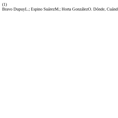
(1)
Bravo DupuyL.; Espino SuárezM.; Horta GonzálezO. Dónde, Cuán