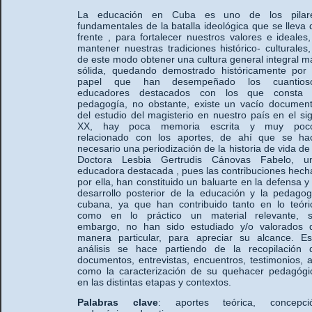
La educación en Cuba es uno de los pilar
fundamentales de la batalla ideológica que se lleva 
frente , para fortalecer nuestros valores e ideales,
mantener nuestras tradiciones histórico- culturales,
de este modo obtener una cultura general integral m
sólida, quedando demostrado históricamente por 
papel que han desempeñado los cuantios
educadores destacados con los que consta 
pedagogía, no obstante, existe un vacío document
del estudio del magisterio en nuestro país en el sig
XX, hay poca memoria escrita y muy poc
relacionado con los aportes, de ahí que se ha
necesario una periodización de la historia de vida de 
Doctora Lesbia Gertrudis Cánovas Fabelo, u
educadora destacada , pues las contribuciones hech
por ella, han constituido un baluarte en la defensa y 
desarrollo posterior de la educación y la pedagog
cubana, ya que han contribuido tanto en lo teóri
como en lo práctico un material relevante, s
embargo, no han sido estudiado y/o valorados 
manera particular, para apreciar su alcance. Es
análisis se hace partiendo de la recopilación 
documentos, entrevistas, encuentros, testimonios, a
como la caracterización de su quehacer pedagógi
en las distintas etapas y contextos.
Palabras clave
: aportes teórica, concepci